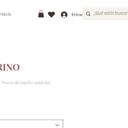
ntacto
Entrar
RINO
ecio
Precio de alquiler estándar