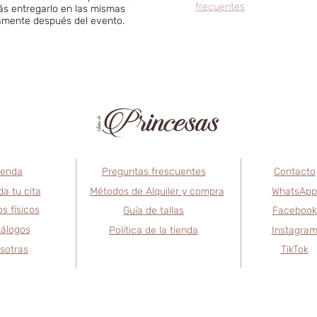
frecuentes
rás entregarlo en las mismas
tamente después del evento.
ienda
Preguntas frescuentes
Contacto
a tu cita
Métodos de Alquiler y compra
WhatsApp
s físicos
Guía de tallas
Facebook
álogos
Política de la tienda
Instagra
sotras
TikTok