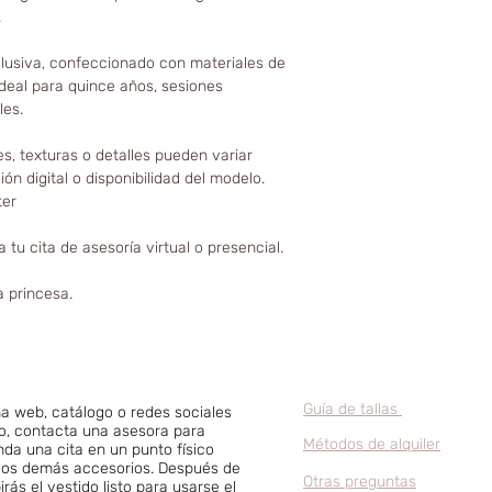
.
clusiva, confeccionado con materiales de
Ideal para quince años, sesiones
les.
es, texturas o detalles pueden variar
ón digital o disponibilidad del modelo.
ter
 tu cita de asesoría virtual o presencial.
a princesa.
Guía de tallas
a web, catálogo o redes sociales
go, contacta una asesora para
Métodos de alquiler
nda una cita en un punto físico
ir los demás accesorios. Después de
Otras preguntas
birás el vestido listo para usarse el