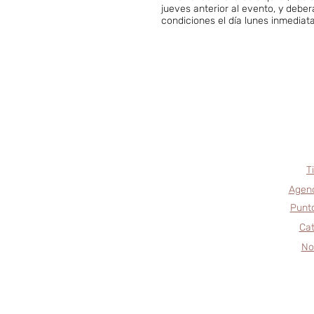
jueves anterior al evento, y debe
condiciones el día lunes inmedia
T
Agend
Punto
Cat
No