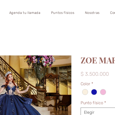
Agenda tu llamada
Puntos físicos
Nosotras
Co
ZOE MA
Pr
$ 3.500.000
Color
*
Punto físico
*
Elegir