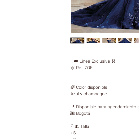
, 👑 Línea Exclusiva 👗
👗 Ref. ZOE
🌈 Color disponible:
Azul y champagne
📍 Disponible para agendamiento e
🌆 Bogotá
🪡🧵 Talla:
• S