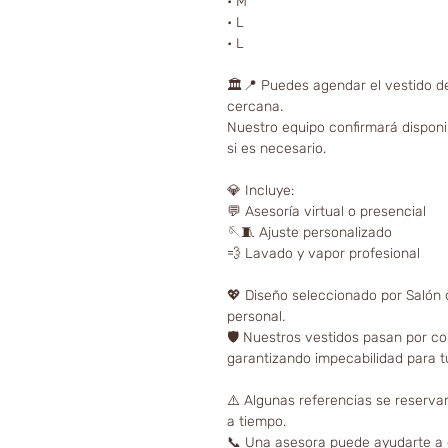
• M
• L
• L
🏛📍 Puedes agendar el vestido de
cercana.
Nuestro equipo confirmará disponib
si es necesario.
💎 Incluye:
💬 Asesoría virtual o presencial
🪡🧵 Ajuste personalizado
💨 Lavado y vapor profesional
💖 Diseño seleccionado por Salón d
personal.
🛡️ Nuestros vestidos pasan por co
garantizando impecabilidad para t
⚠️ Algunas referencias se reserva
a tiempo.
📞 Una asesora puede ayudarte a el