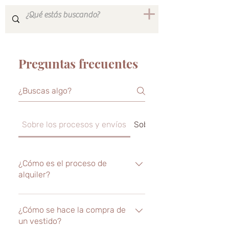
Preguntas frecuentes
Sobre los procesos y envíos
Sobre el contrato
¿Cómo es el proceso de
alquiler?
Elige desde nuestra página web, 
catálogo o redes sociales el 
¿Cómo se hace la compra de
vestido de tu preferencia.
un vestido?
Contacta una asesora para 