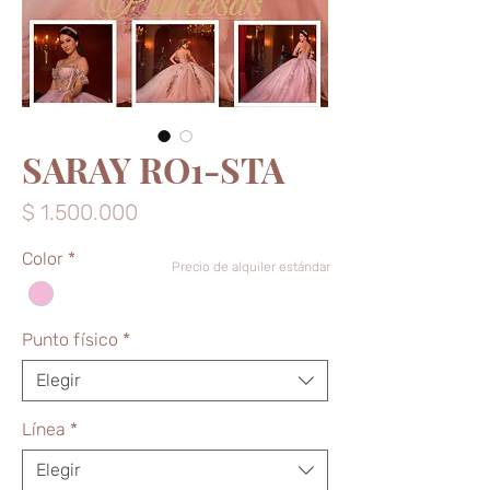
SARAY RO1-STA
Precio
$ 1.500.000
Color
*
Precio de alquiler estándar
Punto físico
*
Elegir
Línea
*
Elegir