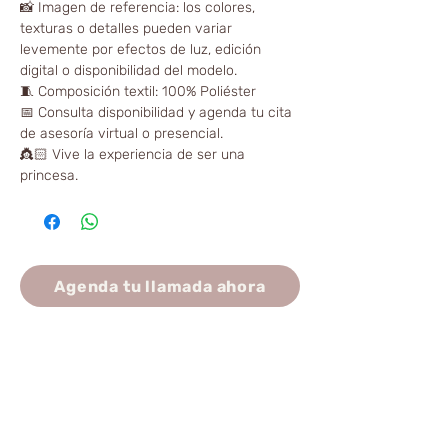
📸 Imagen de referencia: los colores,
texturas o detalles pueden variar
levemente por efectos de luz, edición
digital o disponibilidad del modelo.
🧵 Composición textil: 100% Poliéster
📅 Consulta disponibilidad y agenda tu cita
de asesoría virtual o presencial.
👸🏻 Vive la experiencia de ser una
princesa.
Agenda tu llamada ahora
¿Cómo es el proceso de alquiler?
Primero elige desde nuestra página web,
catálogo o redes sociales el vestido de tu
preferencia. Luego, contacta una asesora
para verificar fechas disponibles y agenda