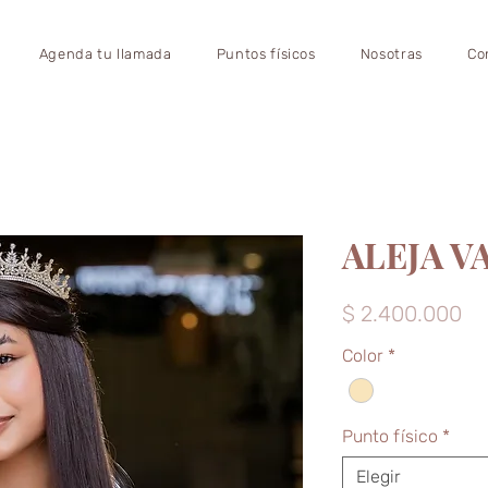
Agenda tu llamada
Puntos físicos
Nosotras
Co
ALEJA V
Pr
$ 2.400.000
Color
*
Punto físico
*
Elegir