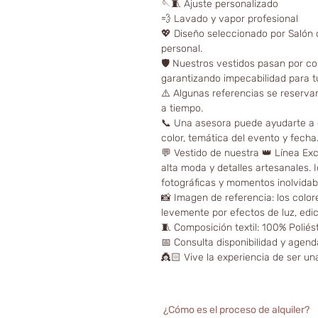
🪡🧵 Ajuste personalizado
💨 Lavado y vapor profesional
💖 Diseño seleccionado por Salón d
personal.
🛡️ Nuestros vestidos pasan por co
garantizando impecabilidad para t
⚠️ Algunas referencias se reserva
a tiempo.
📞 Una asesora puede ayudarte a el
color, temática del evento y fecha
💬 Vestido de nuestra 👑 Línea Ex
alta moda y detalles artesanales. 
fotográficas y momentos inolvidab
📸 Imagen de referencia: los color
levemente por efectos de luz, edici
🧵 Composición textil: 100% Poliés
📅 Consulta disponibilidad y agenda
👸🏻 Vive la experiencia de ser un
¿Cómo es el proceso de alquiler?