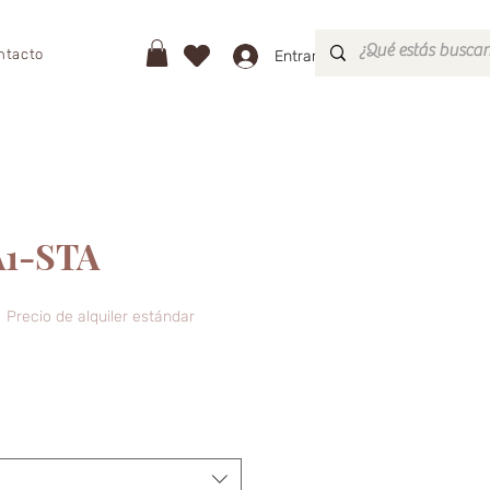
ntacto
Entrar
A1-STA
ecio
Precio de alquiler estándar