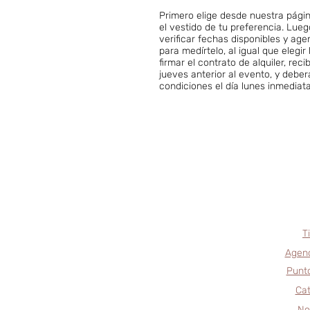
Primero elige desde nuestra págin
el vestido de tu preferencia. Lue
verificar fechas disponibles y age
para medírtelo, al igual que eleg
firmar el contrato de alquiler, reci
jueves anterior al evento, y debe
condiciones el día lunes inmedia
T
Agend
Punto
Cat
No