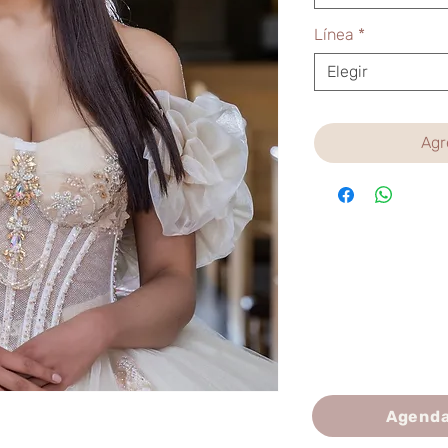
Línea
*
Elegir
Agr
Agenda