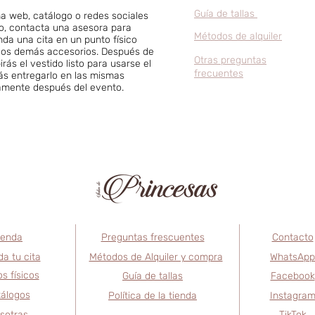
Guía de tallas
a web, catálogo o redes sociales
go, contacta una asesora para
Métodos de alquiler
nda una cita en un punto físico
ir los demás accesorios. Después de
Otras preguntas
birás el vestido listo para usarse el
frecuentes
rás entregarlo en las mismas
tamente después del evento.
ienda
Preguntas frescuentes
Contacto
a tu cita
Métodos de Alquiler y compra
WhatsApp
s físicos
Guía de tallas
Facebook
álogos
Política de la tienda
Instagra
sotras
TikTok