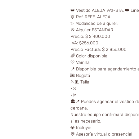
👑 Vestido ALEJA VA1-STA, 👑 Líne
👗 Ref. REFE. ALEJA
✨ Modalidad de alquiler:
💠 Alquiler ESTANDAR
Precio: $ 2´400.000
IVA: $256.000
Precio Factura: $ 2´856.000
🌈 Color disponible:
🤍 Vainilla
📍 Disponible para agendamiento e
🌆 Bogotá
🪡🧵 Talla:
• S
• M
🏛📍 Puedes agendar el vestido de
cercana.
Nuestro equipo confirmará disponib
si es necesario.
💎 Incluye:
💬 Asesoría virtual o presencial