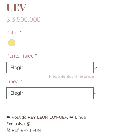
UEV
Precio
$ 3.500.000
Color
*
Punto físico
*
Precio de alquiler estándar
Línea
*
👑 Vestido REY LEON DO1-UEV, 👑 Línea
Exclusiva 👗
👗 Ref. REY LEON