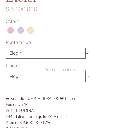
Precio
$ 3.500.000
Color
*
Punto físico
*
Línea
*
Precio de alquiler estándar
👑 Vestido LUMINA ROSA-ES, 👑 Línea
Exclusiva 👗
👗 Ref. LUMINA
✨Modalidad de alquiler:💠 Alquiler
Precio: $ 3.500.000 IVA: