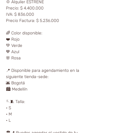
💠 Alquiler ESTRENE
Precio: $ 4.400.000
IVA: $ 836.000
Precio Factura: $ 5.236.000
🌈 Color disponible:
❤️ Rojo
💚 Verde
💙 Azul
🌸 Rosa
📍 Disponible para agendamiento en la
siguiente tienda-sede:
🌆 Bogotá
🏙️ Medellín
🪡🧵 Talla:
• S
• M
• L
🏛📍 Puedes agendar el vestido de tu