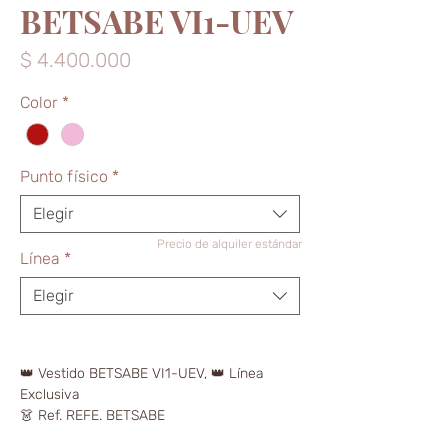
BETSABE VI1-UEV
Precio
$ 4.400.000
Color
*
Punto físico
*
Elegir
Precio de alquiler estándar
Línea
*
Elegir
👑 Vestido BETSABE VI1-UEV, 👑 Línea
Exclusiva
👗 Ref. REFE. BETSABE